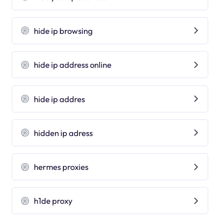
hide ip browsing
hide ip address online
hide ip addres
hidden ip adress
hermes proxies
h1de proxy