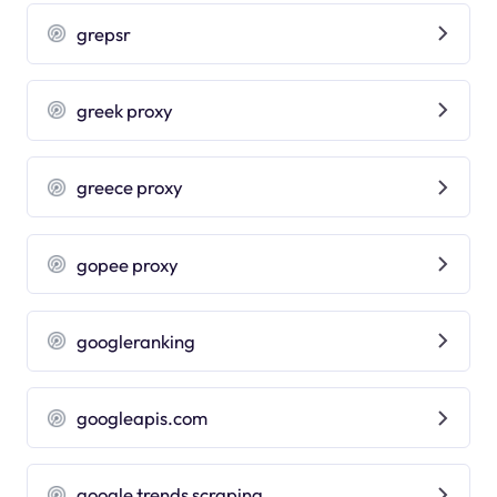
grepsr
greek proxy
greece proxy
gopee proxy
googleranking
googleapis.com
google trends scraping