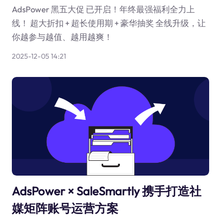
AdsPower 黑五大促 已开启！年终最强福利全力上
线！ 超大折扣 + 超长使用期 + 豪华抽奖 全线升级，让
你越参与越值、越用越爽！
2025-12-05 14:21
AdsPower × SaleSmartly 携手打造社
媒矩阵账号运营方案