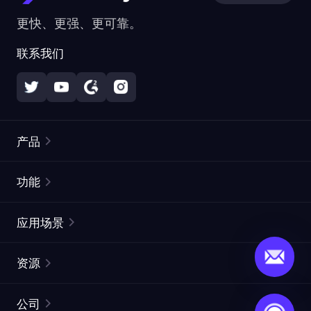
更快、更强、更可靠。
联系我们
产品
住宅代理
热门
功能
无限住宅代理
免费代理列表
应用场景
静态住宅代理
代理检测工具
静态数据中心代理
品牌保护
ISP代理
资源
长效 ISP 代理
市场网页测试
CroxyProxy
文档
市场研究
网页抓取 API
免费试用
公司