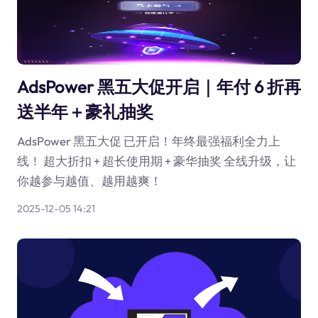
AdsPower 黑五大促开启｜年付 6 折再
送半年＋豪礼抽奖
AdsPower 黑五大促 已开启！年终最强福利全力上
线！ 超大折扣 + 超长使用期 + 豪华抽奖 全线升级，让
你越参与越值、越用越爽！
2025-12-05 14:21