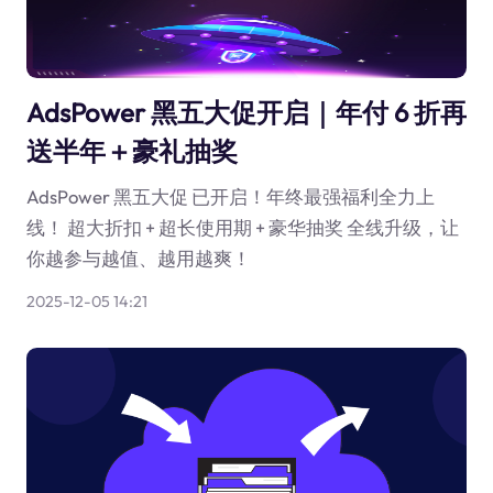
AdsPower 黑五大促开启｜年付 6 折再
送半年＋豪礼抽奖
AdsPower 黑五大促 已开启！年终最强福利全力上
线！ 超大折扣 + 超长使用期 + 豪华抽奖 全线升级，让
你越参与越值、越用越爽！
2025-12-05 14:21