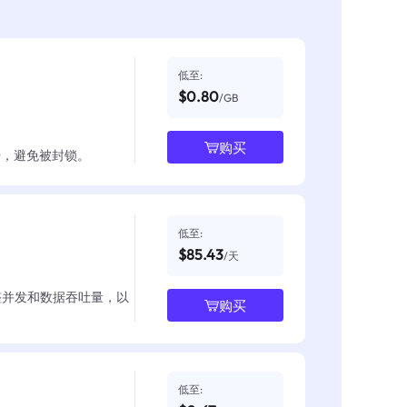
低至:
$0.80
/GB
购买
数据，避免被封锁。
低至:
$85.43
/天
整并发和数据吞吐量，以
购买
低至: