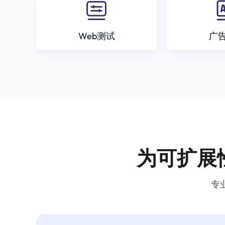
Web测试
广
为可扩展
专