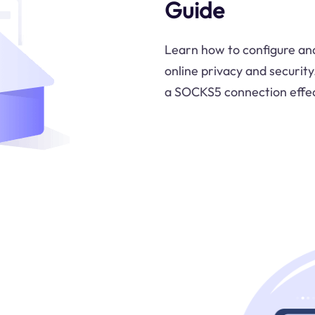
Guide
Learn how to configure an
online privacy and securit
a SOCKS5 connection effec