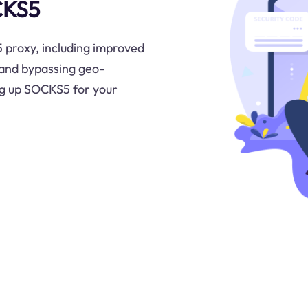
CKS5
 proxy, including improved
and bypassing geo-
ing up SOCKS5 for your