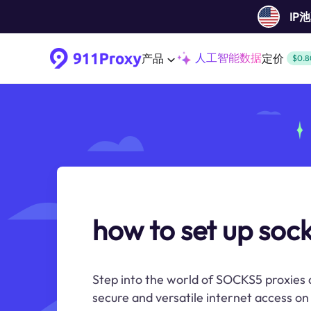
IP
人工智能数据
产品
定价
$0.8
how to set up soc
Step into the world of SOCKS5 proxies 
secure and versatile internet access o