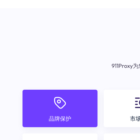
911Pr
品牌保护
市