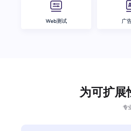
Web测试
广
为可扩展
专