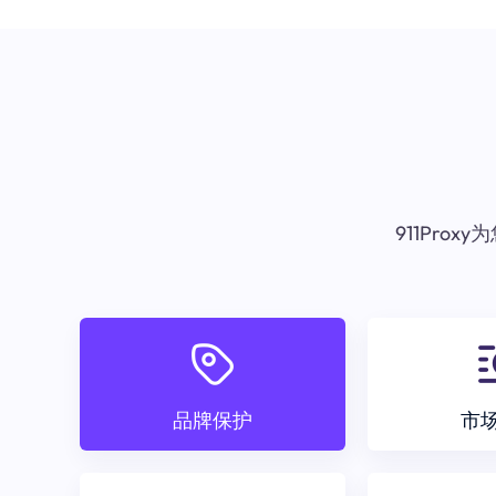
911Pr
品牌保护
市