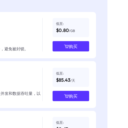
低至:
$0.80
/GB
购买
数据，避免被封锁。
低至:
$85.43
/天
整并发和数据吞吐量，以
购买
低至: