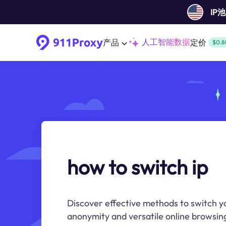
IP
人工智能数据
产品
定价
$0.8
how to switch ip
Discover effective methods to switch y
anonymity and versatile online browsin