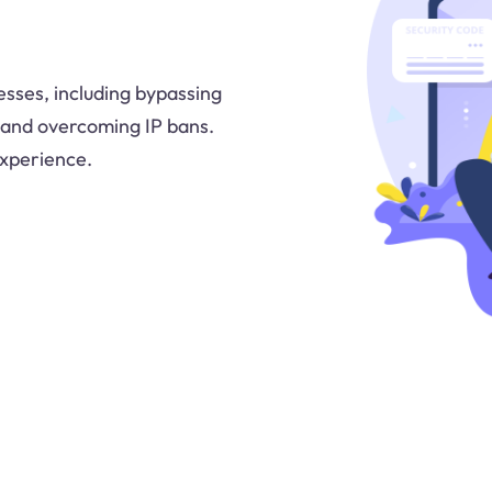
sses, including bypassing
 and overcoming IP bans.
experience.