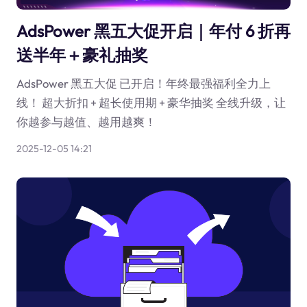
AdsPower 黑五大促开启｜年付 6 折再
送半年＋豪礼抽奖
AdsPower 黑五大促 已开启！年终最强福利全力上
线！ 超大折扣 + 超长使用期 + 豪华抽奖 全线升级，让
你越参与越值、越用越爽！
2025-12-05 14:21