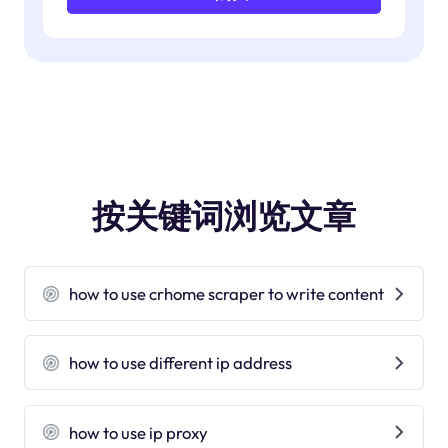
按关键词浏览文章
how to use crhome scraper to write content
how to use different ip address
how to use ip proxy