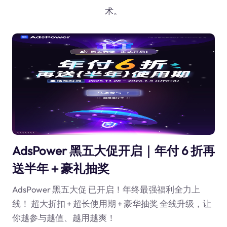
术。
AdsPower 黑五大促开启｜年付 6 折再
送半年＋豪礼抽奖
AdsPower 黑五大促 已开启！年终最强福利全力上
线！ 超大折扣 + 超长使用期 + 豪华抽奖 全线升级，让
你越参与越值、越用越爽！