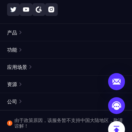
产品
住宅代理
热门
功能
无限住宅代理
免费代理列表
应用场景
静态住宅代理
代理检测工具
静态数据中心代理
品牌保护
ISP代理
资源
长效 ISP 代理
市场网页测试
CroxyProxy
文档
市场研究
网页抓取 API
免费试用
公司
ProxySite
用户指南
广告验证
SERP API
推广返利
常见问题解答
由于政策原因，该服务暂不支持中国大陆地区，敬请
爬行和索引
视频下载 API
企业服务
谅解！
位置