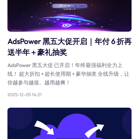
AdsPower 黑五大促开启｜年付 6 折再
送半年＋豪礼抽奖
AdsPower 黑五大促 已开启！年终最强福利全力上
线！ 超大折扣 + 超长使用期 + 豪华抽奖 全线升级，让
你越参与越值、越用越爽！
2025-12-05 14:21