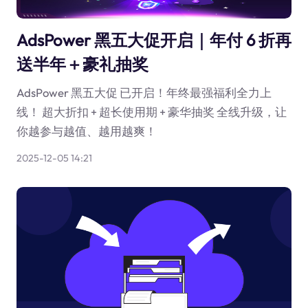
AdsPower 黑五大促开启｜年付 6 折再
送半年＋豪礼抽奖
AdsPower 黑五大促 已开启！年终最强福利全力上
线！ 超大折扣 + 超长使用期 + 豪华抽奖 全线升级，让
你越参与越值、越用越爽！
2025-12-05 14:21