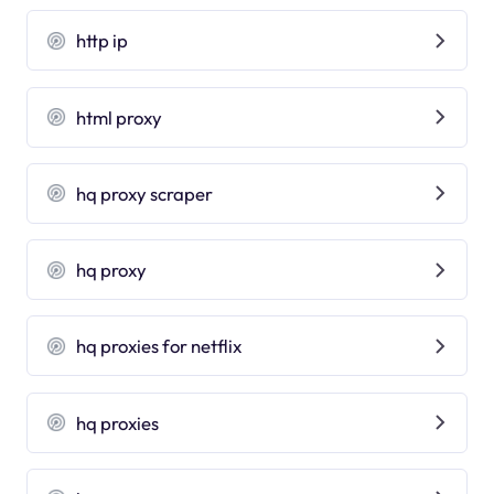
http ip
html proxy
hq proxy scraper
hq proxy
hq proxies for netflix
hq proxies