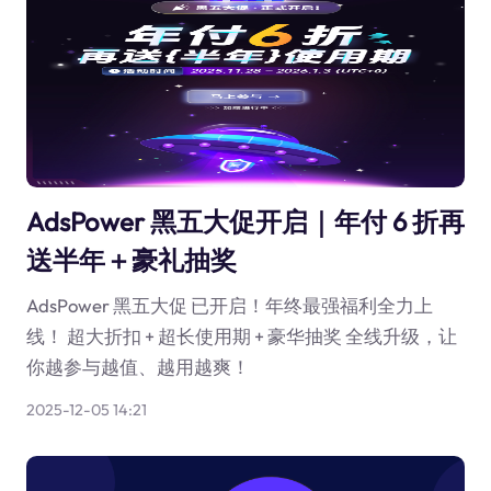
AdsPower 黑五大促开启｜年付 6 折再
送半年＋豪礼抽奖
AdsPower 黑五大促 已开启！年终最强福利全力上
线！ 超大折扣 + 超长使用期 + 豪华抽奖 全线升级，让
你越参与越值、越用越爽！
2025-12-05 14:21