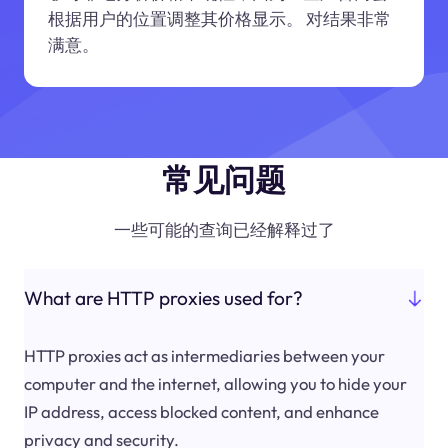
根据用户的位置调整其价格显示。 对结果非常
满意。
常见问题
一些可能的查询已经解释过了
What are HTTP proxies used for?
HTTP proxies act as intermediaries between your
computer and the internet, allowing you to hide your
IP address, access blocked content, and enhance
privacy and security.