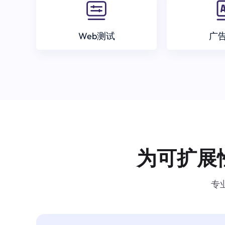
Web测试
广
为可扩展
专