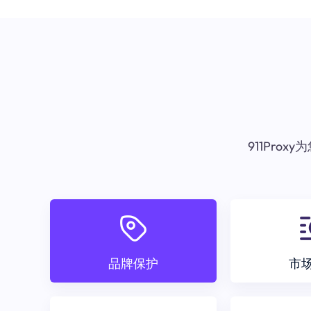
911Pr
品牌保护
市