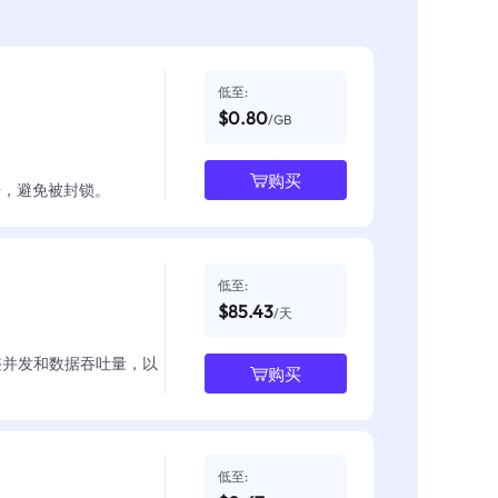
低至:
$0.80
/GB
购买
数据，避免被封锁。
低至:
$85.43
/天
整并发和数据吞吐量，以
购买
低至: