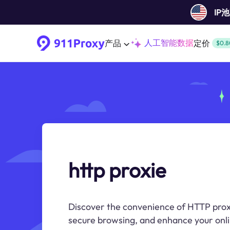
IP
人工智能数据
产品
定价
$0.8
http proxie
Discover the convenience of HTTP prox
secure browsing, and enhance your onli