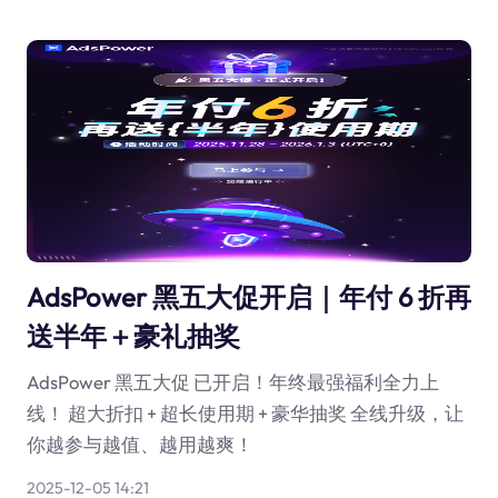
AdsPower 黑五大促开启｜年付 6 折再
送半年＋豪礼抽奖
AdsPower 黑五大促 已开启！年终最强福利全力上
线！ 超大折扣 + 超长使用期 + 豪华抽奖 全线升级，让
你越参与越值、越用越爽！
2025-12-05 14:21