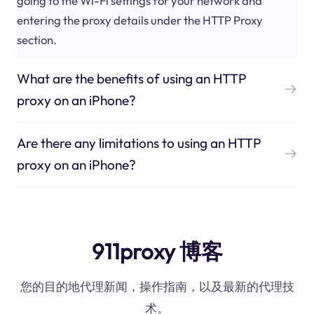
going to the Wi-Fi settings for your network and
entering the proxy details under the HTTP Proxy
section.
What are the benefits of using an HTTP
proxy on an iPhone?
Are there any limitations to using an HTTP
proxy on an iPhone?
911proxy 博客
您的目的地代理新闻，操作指南，以及最新的代理技
术。