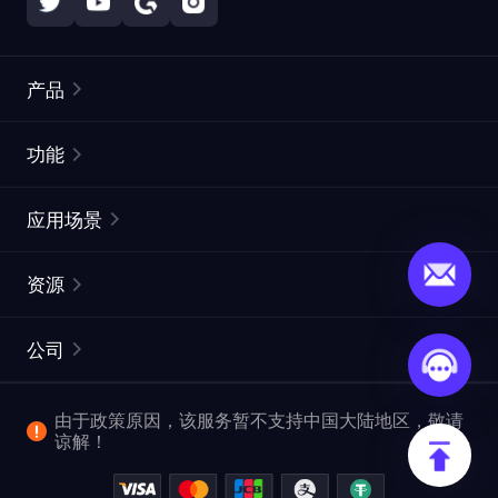
产品
住宅代理
热门
功能
无限住宅代理
免费代理列表
应用场景
静态住宅代理
代理检测工具
静态数据中心代理
品牌保护
ISP代理
资源
长效 ISP 代理
市场网页测试
CroxyProxy
文档
市场研究
网页抓取 API
免费试用
公司
ProxySite
用户指南
广告验证
SERP API
推广返利
常见问题解答
由于政策原因，该服务暂不支持中国大陆地区，敬请
爬行和索引
视频下载 API
企业服务
谅解！
位置
查看全部使用场景
反洗钱合规计划
博客