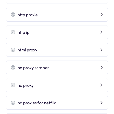
http proxie
http ip
html proxy
hq proxy scraper
hq proxy
hq proxies for netflix