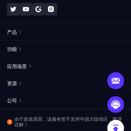
产品
住宅代理
热门
功能
无限住宅代理
免费代理列表
应用场景
静态住宅代理
代理检测工具
静态数据中心代理
品牌保护
ISP代理
资源
长效 ISP 代理
市场网页测试
CroxyProxy
文档
市场研究
网页抓取 API
免费试用
公司
ProxySite
用户指南
广告验证
SERP API
推广返利
常见问题解答
由于政策原因，该服务暂不支持中国大陆地区，敬请
爬行和索引
视频下载 API
企业服务
谅解！
位置