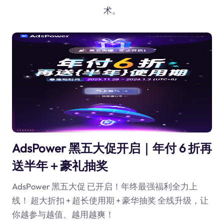
术。
AdsPower 黑五大促开启｜年付 6 折再
送半年＋豪礼抽奖
AdsPower 黑五大促 已开启！年终最强福利全力上
线！ 超大折扣 + 超长使用期 + 豪华抽奖 全线升级，让
你越参与越值、越用越爽！