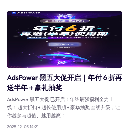
AdsPower 黑五大促开启｜年付 6 折再
送半年＋豪礼抽奖
AdsPower 黑五大促 已开启！年终最强福利全力上
线！ 超大折扣 + 超长使用期 + 豪华抽奖 全线升级，让
你越参与越值、越用越爽！
2025-12-05 14:21