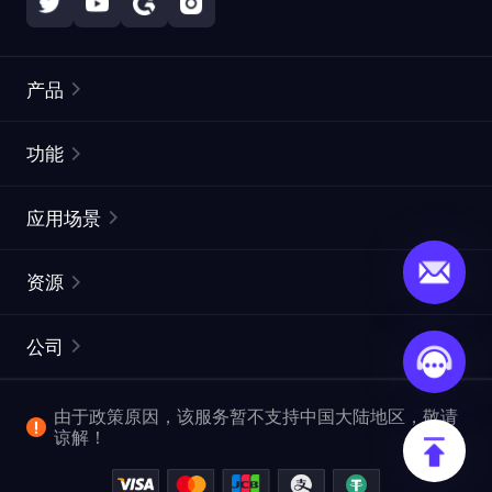
产品
住宅代理
热门
功能
无限住宅代理
免费代理列表
应用场景
静态住宅代理
代理检测工具
静态数据中心代理
品牌保护
ISP代理
资源
长效 ISP 代理
市场网页测试
CroxyProxy
文档
市场研究
网页抓取 API
免费试用
公司
ProxySite
用户指南
广告验证
SERP API
推广返利
常见问题解答
由于政策原因，该服务暂不支持中国大陆地区，敬请
爬行和索引
视频下载 API
企业服务
谅解！
位置
查看全部使用场景
反洗钱合规计划
博客