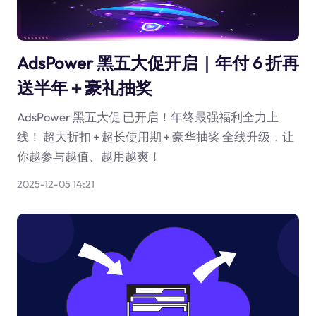
AdsPower 黑五大促开启｜年付 6 折再
送半年＋豪礼抽奖
AdsPower 黑五大促 已开启！年终最强福利全力上
线！ 超大折扣 + 超长使用期 + 豪华抽奖 全线升级，让
你越参与越值、越用越爽！
2025-12-05 14:21