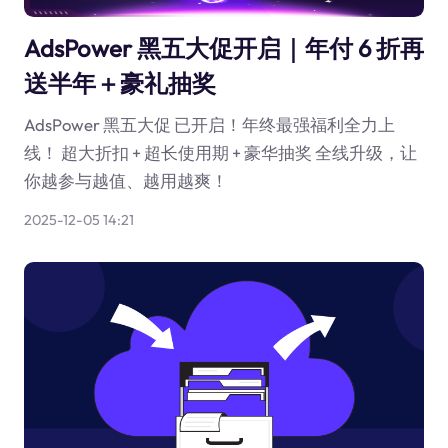
AdsPower 黑五大促开启｜年付 6 折再
送半年＋豪礼抽奖
AdsPower 黑五大促 已开启！年终最强福利全力上
线！ 超大折扣 + 超长使用期 + 豪华抽奖 全线升级，让
你越参与越值、越用越爽！
2025-12-05 14:21