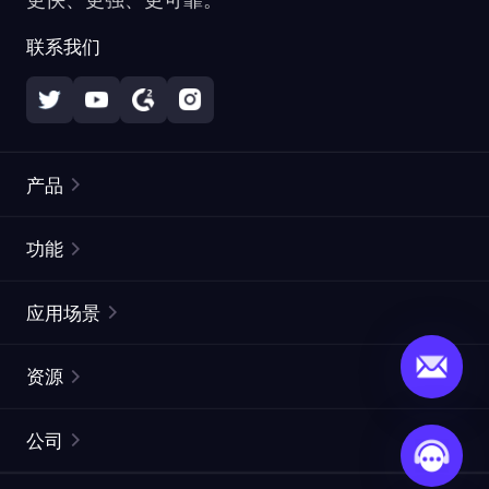
联系我们
产品
住宅代理
热门
功能
无限住宅代理
免费代理列表
应用场景
静态住宅代理
代理检测工具
静态数据中心代理
品牌保护
ISP代理
资源
长效 ISP 代理
市场网页测试
CroxyProxy
文档
市场研究
网页抓取 API
免费试用
公司
ProxySite
用户指南
广告验证
SERP API
推广返利