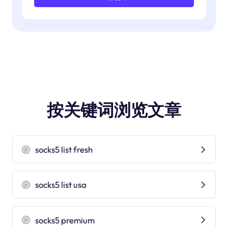
按关键词浏览文章
socks5 list fresh
socks5 list usa
socks5 premium