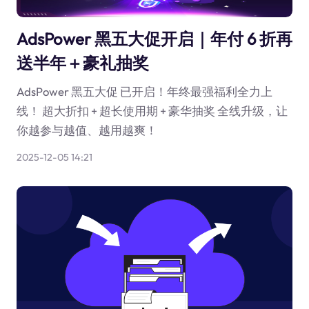
AdsPower 黑五大促开启｜年付 6 折再
送半年＋豪礼抽奖
AdsPower 黑五大促 已开启！年终最强福利全力上
线！ 超大折扣 + 超长使用期 + 豪华抽奖 全线升级，让
你越参与越值、越用越爽！
2025-12-05 14:21