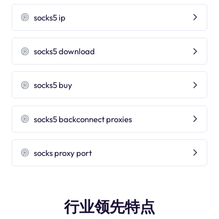
socks5 ip
socks5 download
socks5 buy
socks5 backconnect proxies
socks proxy port
行业领先特点