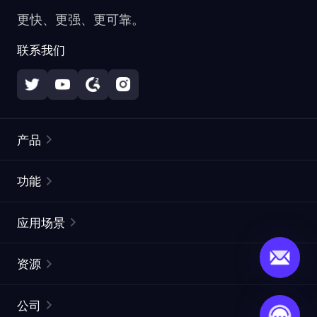
更快、更强、更可靠。
联系我们
产品
住宅代理
热门
功能
无限住宅代理
免费代理列表
应用场景
静态住宅代理
代理检测工具
静态数据中心代理
品牌保护
ISP代理
资源
长效 ISP 代理
市场网页测试
CroxyProxy
文档
市场研究
网页抓取 API
免费试用
公司
ProxySite