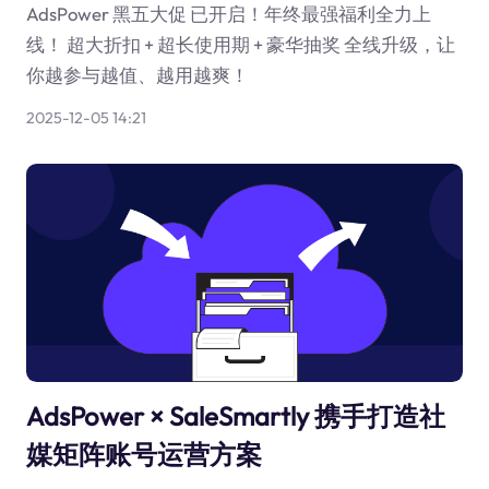
AdsPower 黑五大促 已开启！年终最强福利全力上
线！ 超大折扣 + 超长使用期 + 豪华抽奖 全线升级，让
你越参与越值、越用越爽！
2025-12-05 14:21
AdsPower × SaleSmartly 携手打造社
媒矩阵账号运营方案