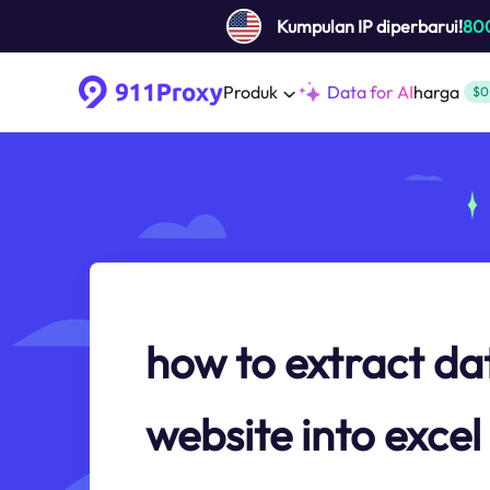
Kumpulan IP diperbarui!
80
Produk
Data for AI
harga
$0
how to extract da
website into excel