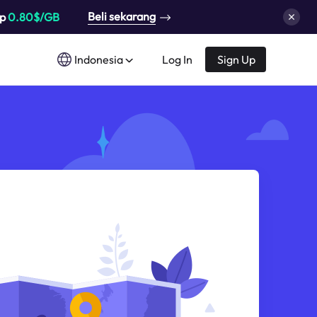
Beli sekarang
up
0.80$/GB
Indonesia
Log In
Sign Up