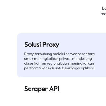
L
me
Solusi Proxy
Proxy terhubung melalui server perantara
untuk meningkatkan privasi, mendukung
akses konten regional, dan meningkatkan
performa koneksi untuk berbagai aplikasi.
Scraper API
Mengotomatiskan ekstraksi data web skala
besar dan menyediakan data bersih dan
terstruktur secara andal—tanpa diblokir.