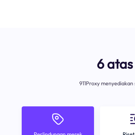
6 ata
911Proxy menyediakan s
Perlindungan merek
Riset