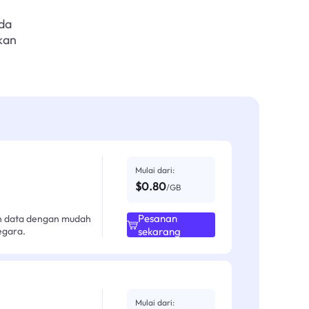
da
kan
Mulai dari:
$0.80
/GB
Pesanan
an data dengan mudah
egara.
sekarang
Mulai dari: