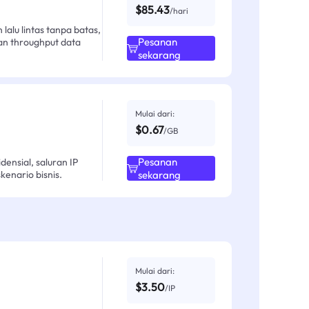
$85.43
/hari
alu lintas tanpa batas,
Pesanan
an throughput data
sekarang
Mulai dari:
$0.67
/GB
Pesanan
ensial, saluran IP
enario bisnis.
sekarang
Mulai dari:
$3.50
/IP