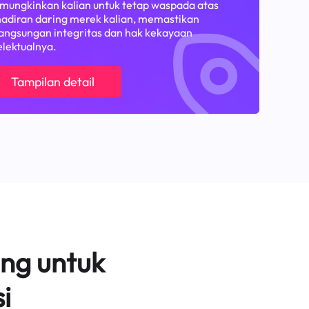
ungkinkan kalian untuk tetap waspada atas
adiran daring merek kalian, memastikan
angsungan integritas dan hak kekayaan
elektualnya.
Tampilan detail
ng untuk
i