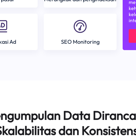
mem
keh
kel
int
ikasi Ad
SEO Monitoring
Pengumpulan Data Diranca
Skalabilitas dan Konsistens