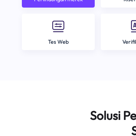
Tes Web
Verif
Solusi 