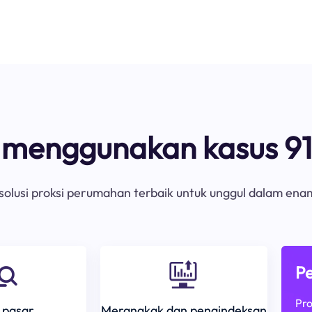
s menggunakan kasus 91
olusi proksi perumahan terbaik untuk unggul dalam ena
Pe
Pro
 pasar
Merangkak dan pengindeksan