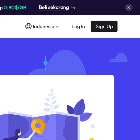
Beli sekarang
up
0.80$/GB
Indonesia
Log In
Sign Up