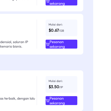
sekarang
Mulai dari:
$0.67
/GB
Pesanan
ensial, saluran IP
enario bisnis.
sekarang
Mulai dari:
$3.50
/IP
Pesanan
as terbaik, dengan lalu
sekarang