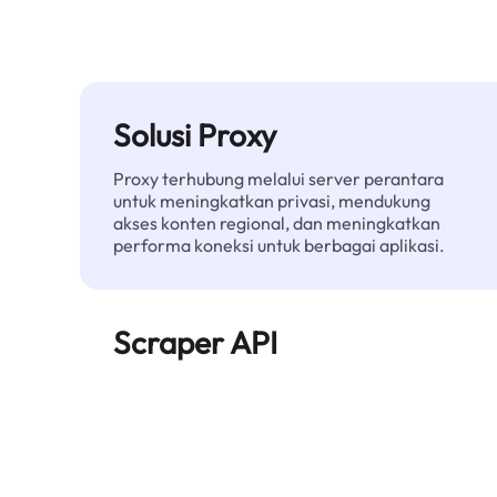
Solusi Proxy
Proxy terhubung melalui server perantara
untuk meningkatkan privasi, mendukung
akses konten regional, dan meningkatkan
performa koneksi untuk berbagai aplikasi.
Scraper API
Mengotomatiskan ekstraksi data web skala
besar dan menyediakan data bersih dan
terstruktur secara andal—tanpa diblokir.