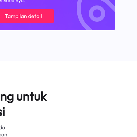
elektualnya.
Tampilan detail
ng untuk
i
da
kan