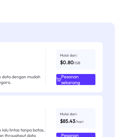
Mulai dari:
$0.80
/GB
Pesanan
an data dengan mudah
egara.
sekarang
Mulai dari:
$85.43
/hari
alu lintas tanpa batas,
Pesanan
an throughput data