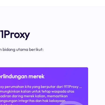
1Proxy
m bidang utama berikut:
rlindungan merek
xy perumahan kita yang berputar dari 911Proxy …
ungkinkan kalian untuk tetap waspada atas
adiran daring merek kalian, memastikan
angsungan integritas dan hak kekayaan