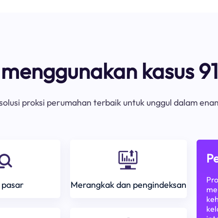
s menggunakan kasus 91
olusi proksi perumahan terbaik untuk unggul dalam ena
Pe
Pro
 pasar
Merangkak dan pengindeksan
mem
keh
kel