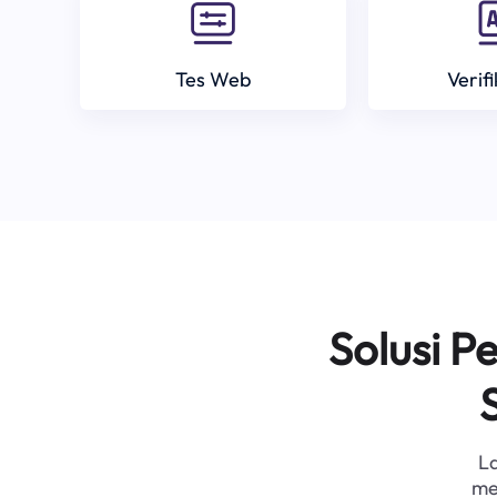
Tes Web
Verif
Solusi 
L
me