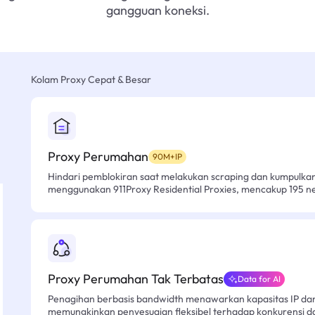
gangguan koneksi.
Kolam Proxy Cepat & Besar
Proxy Perumahan
90M+IP
Hindari pemblokiran saat melakukan scraping dan kumpulk
menggunakan 911Proxy Residential Proxies, mencakup 195 n
Proxy Perumahan Tak Terbatas
Data for AI
Penagihan berbasis bandwidth menawarkan kapasitas IP dan l
memungkinkan penyesuaian fleksibel terhadap konkurensi d