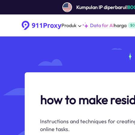
Kumpulan IP diperbarui!
80
Produk
Data for AI
harga
$0
how to make resid
Instructions and techniques for creating
online tasks.