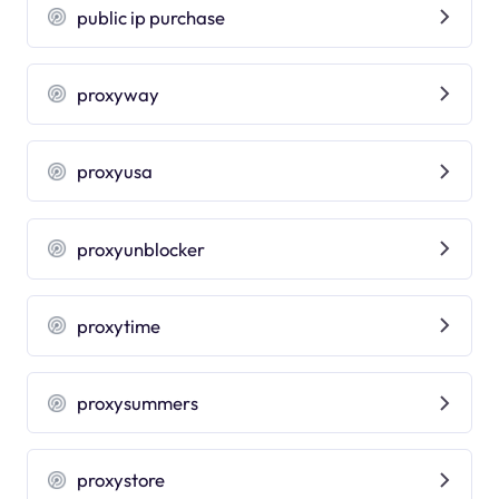
public ip purchase
proxyway
proxyusa
proxyunblocker
proxytime
proxysummers
proxystore