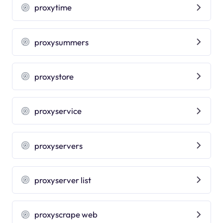
proxytime
proxysummers
proxystore
proxyservice
proxyservers
proxyserver list
proxyscrape web