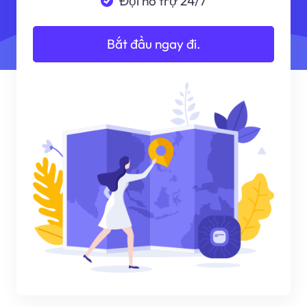
Đội hỗ trợ 24/7
Bắt đầu ngay đi.