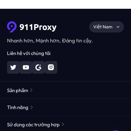
Việt Nam
Nhanh hơn, Mạnh hơn, Đáng tin cậy.
Liên hệ với chúng tôi
Sản phẩm
Các proxy dân cư
Phổ biến
Tính năng
Các proxy dân cư không giới hạn
Danh sách Proxy miễn phí
Sử dụng các trường hợp
Các proxy dân cư tĩnh
Công cụ kiểm tra Proxy