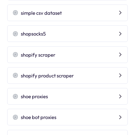
simple csv dataset
shopsocks5
shopify scraper
shopify product scraper
shoe proxies
shoe bot proxies