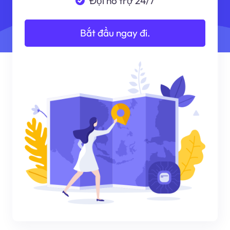
Đội hỗ trợ 24/7
Bắt đầu ngay đi.