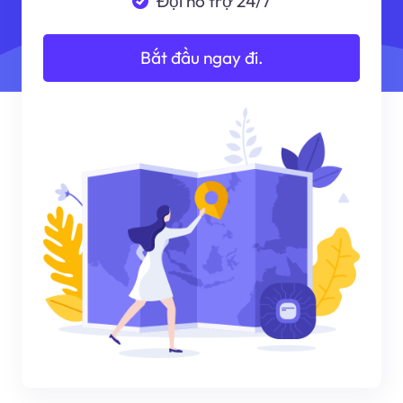
Đội hỗ trợ 24/7
Bắt đầu ngay đi.