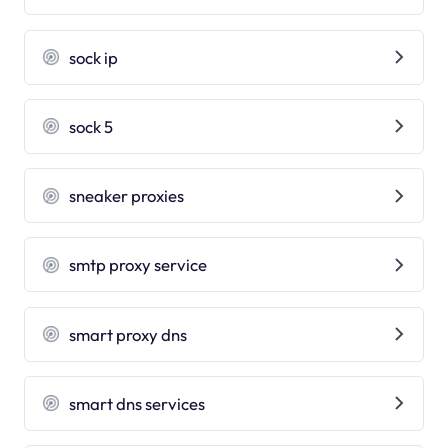
sock ip
sock 5
sneaker proxies
smtp proxy service
smart proxy dns
smart dns services