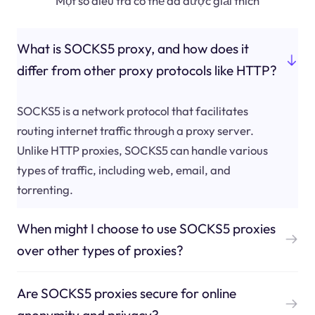
Một số điều tra có thể đã được giải thích
What is SOCKS5 proxy, and how does it
differ from other proxy protocols like HTTP?
SOCKS5 is a network protocol that facilitates
routing internet traffic through a proxy server.
Unlike HTTP proxies, SOCKS5 can handle various
types of traffic, including web, email, and
torrenting.
When might I choose to use SOCKS5 proxies
over other types of proxies?
Are SOCKS5 proxies secure for online
anonymity and privacy?