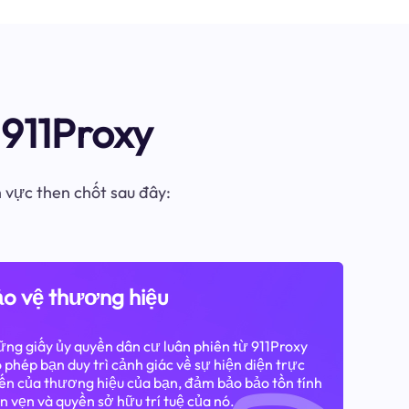
911Proxy
h vực then chốt sau đây:
o vệ thương hiệu
ng giấy ủy quyền dân cư luân phiên từ 911Proxy
 phép bạn duy trì cảnh giác về sự hiện diện trực
ến của thương hiệu của bạn, đảm bảo bảo tồn tính
n vẹn và quyền sở hữu trí tuệ của nó.