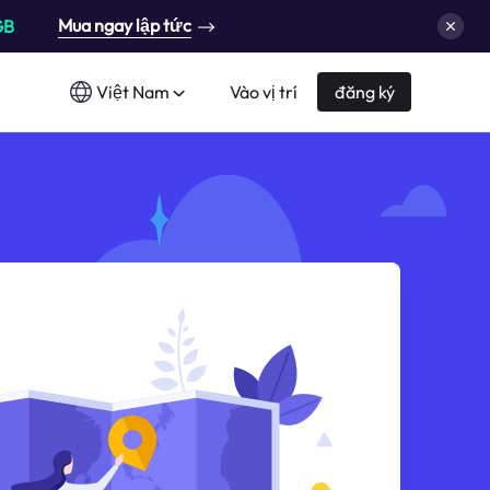
Mua ngay lập tức
GB
Việt Nam
Vào vị trí
đăng ký