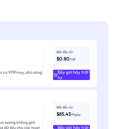
Bắt đầu từ:
$0.80
/GB
Bây giờ hãy trật
ân cư 911Proxy, phủ sóng
tự
Bắt đầu từ:
$85.43
/Ngày
ưu lượng không giới
Bây giờ hãy trật
ng dữ liệu cho các hoạt