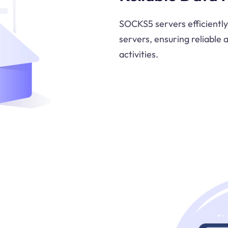
SOCKS5 servers efficiently
servers, ensuring reliable 
activities.