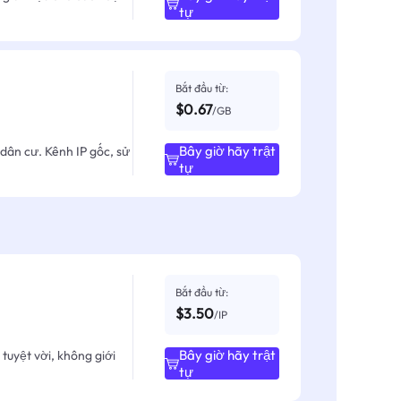
tự
Bắt đầu từ:
$0.67
/GB
Bây giờ hãy trật
dân cư. Kênh IP gốc, sử
tự
Bắt đầu từ:
$3.50
/IP
Bây giờ hãy trật
tuyệt vời, không giới
tự