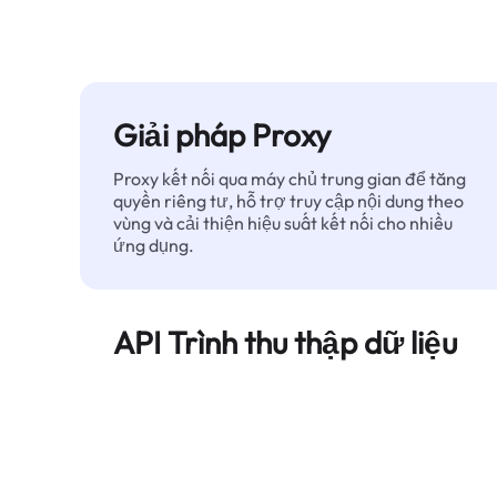
Giải pháp Proxy
Proxy kết nối qua máy chủ trung gian để tăng
quyền riêng tư, hỗ trợ truy cập nội dung theo
vùng và cải thiện hiệu suất kết nối cho nhiều
ứng dụng.
API Trình thu thập dữ liệu
Tự động hóa quá trình trích xuất dữ liệu web
quy mô lớn và cung cấp dữ liệu sạch, có cấu
trúc một cách đáng tin cậy — không bị chặn.