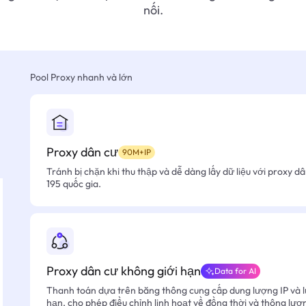
nối.
Pool Proxy nhanh và lớn
Proxy dân cư
90M+IP
Tránh bị chặn khi thu thập và dễ dàng lấy dữ liệu với proxy d
195 quốc gia.
Proxy dân cư không giới hạn
Data for AI
Thanh toán dựa trên băng thông cung cấp dung lượng IP và l
hạn, cho phép điều chỉnh linh hoạt về đồng thời và thông lượ