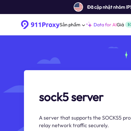
Đã cập nhật nhóm IP
Sản phẩm
Data for AI
Giá
$
sock5 server
A server that supports the SOCKS5 pro
relay network traffic securely.