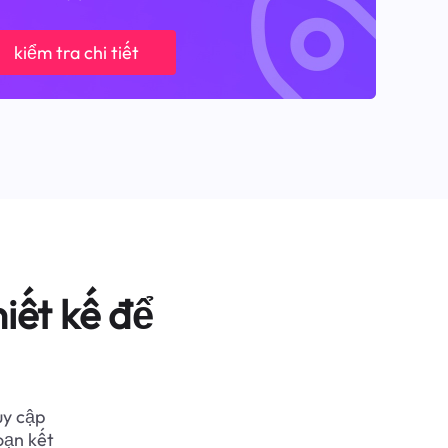
kiểm tra chi tiết
iết kế để
uy cập
oạn kết