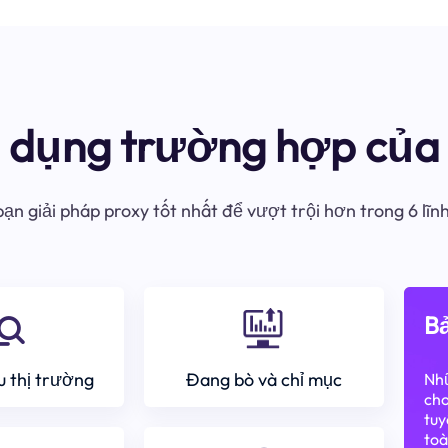
ử dụng trường hợp của 
ạn giải pháp proxy tốt nhất để vượt trội hơn trong 6 lĩn
Bả
 thị trường
Đang bò và chỉ mục
Nhữ
cho
tuy
toà