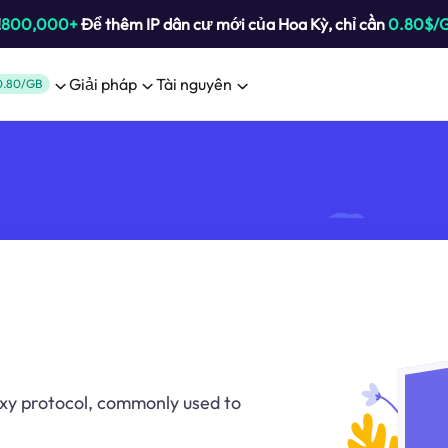
!
800,000+
Để thêm IP dân cư mới của Hoa Kỳ, chỉ cần
0.80$/
Giải pháp
Tài nguyên
0.80/GB
xy protocol, commonly used to