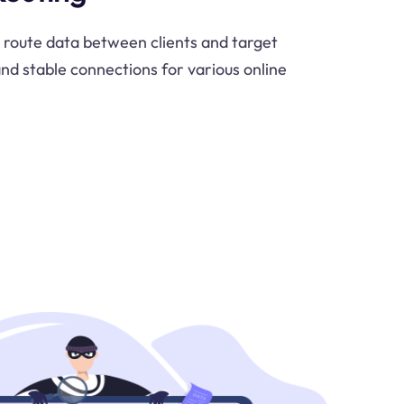
 route data between clients and target
and stable connections for various online