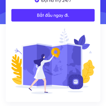
Đội hỗ trợ 24/7
Bắt đầu ngay đi.