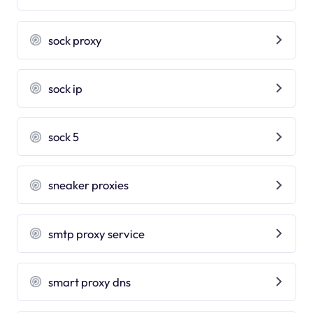
sock proxy
sock ip
sock 5
sneaker proxies
smtp proxy service
smart proxy dns