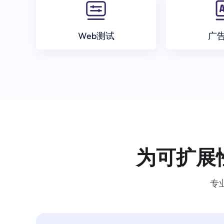
Web测试
广
为可扩展
专