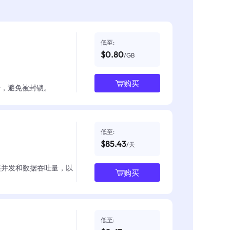
低至:
$0.80
/GB
购买
数据，避免被封锁。
低至:
$85.43
/天
整并发和数据吞吐量，以
购买
低至: