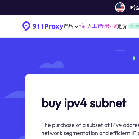
IP
人工智能数据
产品
定价
$0.8
buy ipv4 subnet
The purchase of a subset of IPv4 addres
network segmentation and efficient IP a