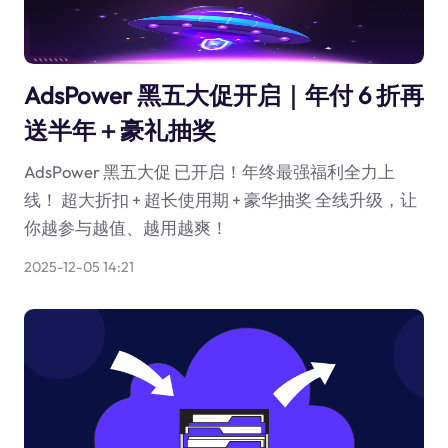
AdsPower 黑五大促开启｜年付 6 折再
送半年＋豪礼抽奖
AdsPower 黑五大促 已开启！年终最强福利全力上
线！ 超大折扣 + 超长使用期 + 豪华抽奖 全线升级，让
你越参与越值、越用越爽！
2025-12-05 14:21