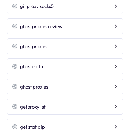
git proxy socks5
ghostproxies review
ghostproxies
ghostealth
ghost proxies
getproxylist
get static ip