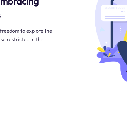
Embracing
s
 freedom to explore the
 restricted in their