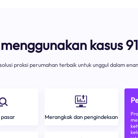
s menggunakan kasus 91
olusi proksi perumahan terbaik untuk unggul dalam ena
Pe
Pro
 pasar
Merangkak dan pengindeksan
mem
keh
kel