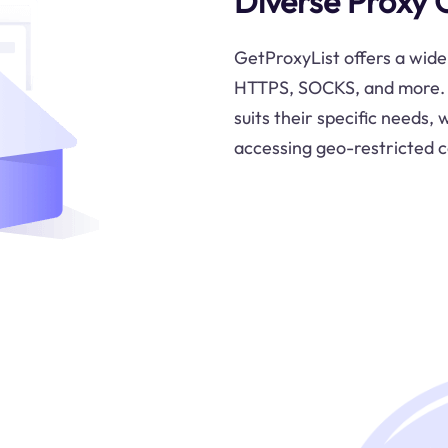
Diverse Proxy 
GetProxyList offers a wide 
HTTPS, SOCKS, and more. U
suits their specific needs,
accessing geo-restricted c