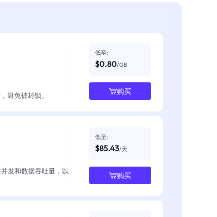
低至:
$0.80
/GB
购买
数据，避免被封锁。
低至:
$85.43
/天
整并发和数据吞吐量，以
购买