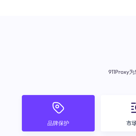
911Pr
品牌保护
市