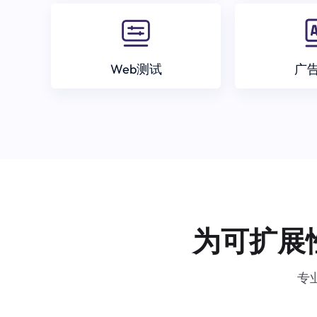
Web测试
广
为可扩展
专