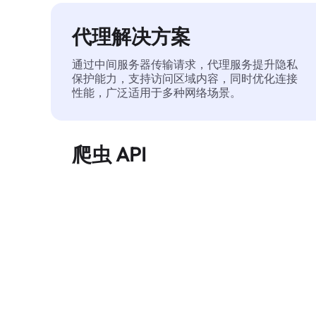
代理解决方案
通过中间服务器传输请求，代理服务提升隐私
保护能力，支持访问区域内容，同时优化连接
性能，广泛适用于多种网络场景。
爬虫 API
自动化执行大规模网页数据提取，稳定输出干
净、结构化的数据，有效减少访问中断和阻止
风险。