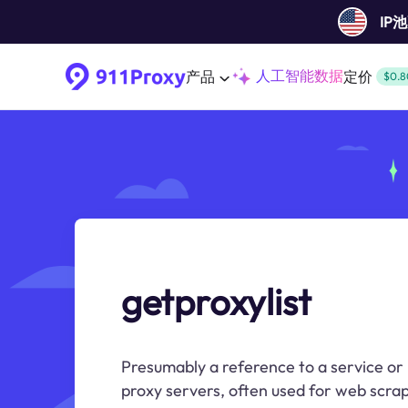
IP
人工智能数据
产品
定价
$0.8
getproxylist
Presumably a reference to a service or p
proxy servers, often used for web scrap