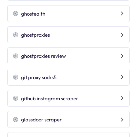
ghostealth
ghostproxies
ghostproxies review
git proxy socks5
github instagram scraper
glassdoor scraper