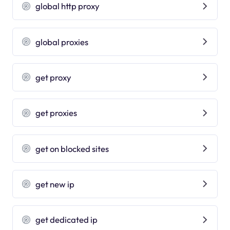
global http proxy
global proxies
get proxy
get proxies
get on blocked sites
get new ip
get dedicated ip