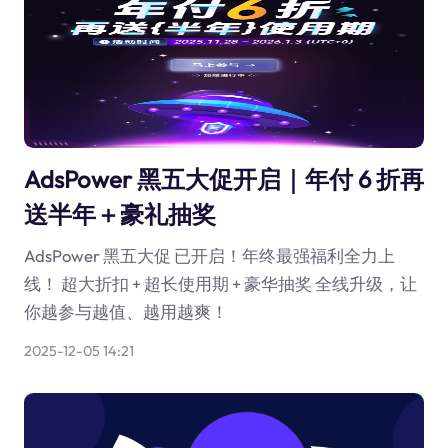
AdsPower 黑五大促开启｜年付 6 折再
送半年＋豪礼抽奖
AdsPower 黑五大促 已开启！年终最强福利全力上
线！ 超大折扣 + 超长使用期 + 豪华抽奖 全线升级，让
你越参与越值、越用越爽！
2025-12-05 14:21