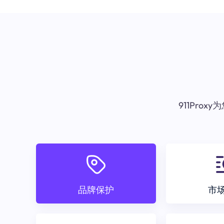
911Pr
品牌保护
市