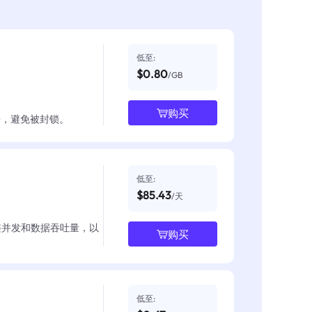
低至:
$0.80
/GB
购买
数据，避免被封锁。
低至:
$85.43
/天
整并发和数据吞吐量，以
购买
低至: