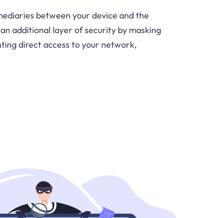
rmediaries between your device and the
an additional layer of security by masking
ting direct access to your network,