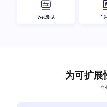
Web测试
广
为可扩展
专