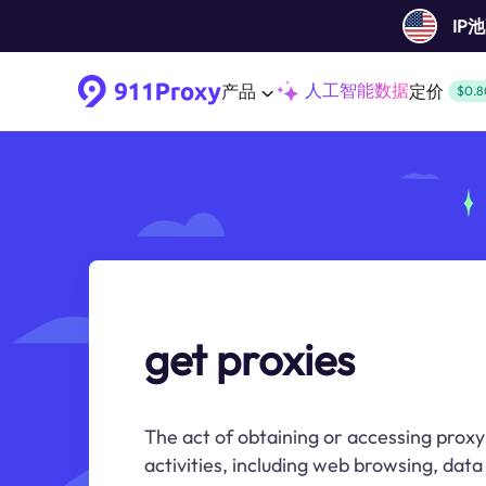
IP
人工智能数据
产品
定价
$0.8
get proxies
The act of obtaining or accessing proxy
activities, including web browsing, data 