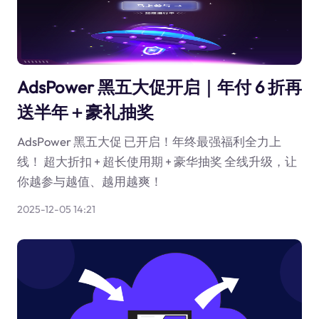
AdsPower 黑五大促开启｜年付 6 折再
送半年＋豪礼抽奖
AdsPower 黑五大促 已开启！年终最强福利全力上
线！ 超大折扣 + 超长使用期 + 豪华抽奖 全线升级，让
你越参与越值、越用越爽！
2025-12-05 14:21