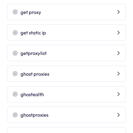
get proxy
get static ip
getproxylist
ghost proxies
ghostealth
ghostproxies