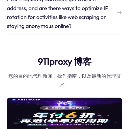
address, and are there ways to optimize IP
rotation for activities like web scraping or
staying anonymous online?
911proxy 博客
您的目的地代理新闻，操作指南，以及最新的代理技
术。