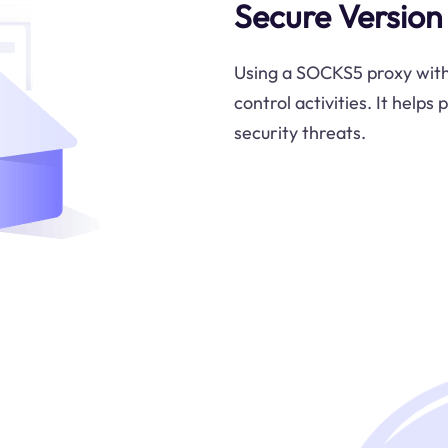
Secure Version
Using a SOCKS5 proxy with 
control activities. It helps
security threats.