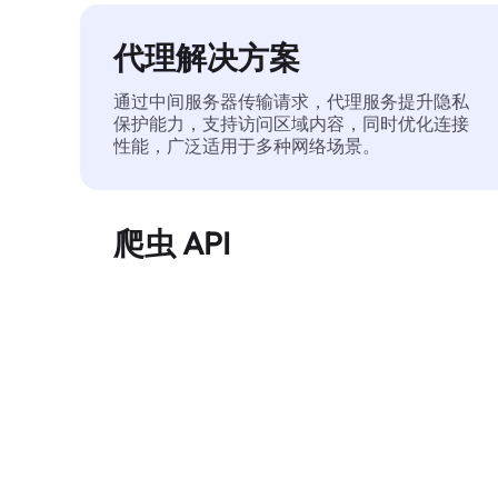
代理解决方案
通过中间服务器传输请求，代理服务提升隐私
保护能力，支持访问区域内容，同时优化连接
性能，广泛适用于多种网络场景。
爬虫 API
自动化执行大规模网页数据提取，稳定输出干
净、结构化的数据，有效减少访问中断和阻止
风险。