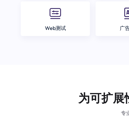
Web测试
广
为可扩展
专