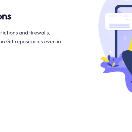
ons
ictions and firewalls,
on Git repositories even in