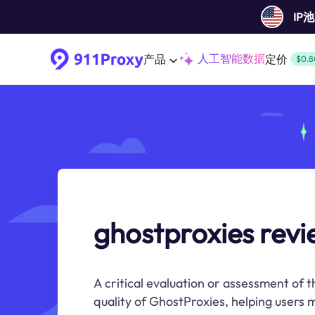
IP
人工智能数据
产品
定价
$0.8
ghostproxies rev
A critical evaluation or assessment of 
quality of GhostProxies, helping users