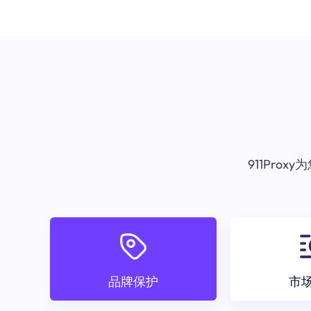
911Pr
品牌保护
市