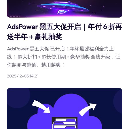
AdsPower 黑五大促开启｜年付 6 折再
送半年＋豪礼抽奖
AdsPower 黑五大促 已开启！年终最强福利全力上
线！ 超大折扣 + 超长使用期 + 豪华抽奖 全线升级，让
你越参与越值、越用越爽！
2025-12-05 14:21