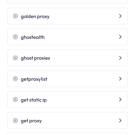
golden proxy
ghostealth
ghost proxies
getproxylist
get static ip
get proxy