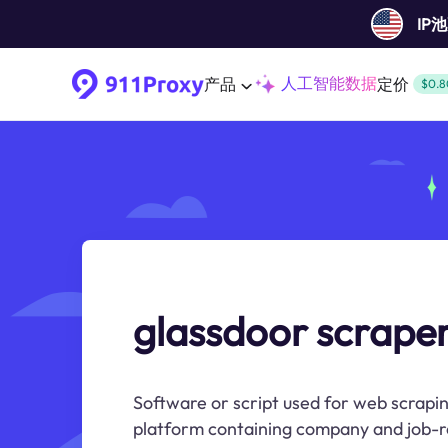
IP
人工智能数据
产品
定价
$0.8
glassdoor scrape
Software or script used for web scrapi
platform containing company and job-r