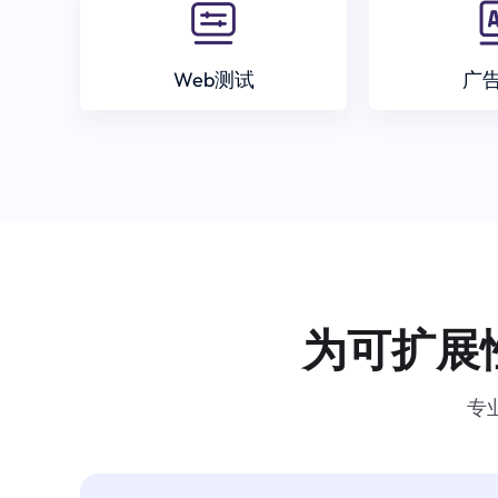
Web测试
广
为可扩展
专