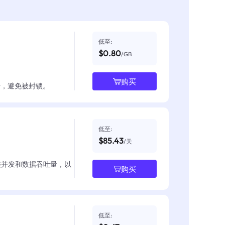
低至:
$0.80
/GB
购买
数据，避免被封锁。
低至:
$85.43
/天
整并发和数据吞吐量，以
购买
低至: