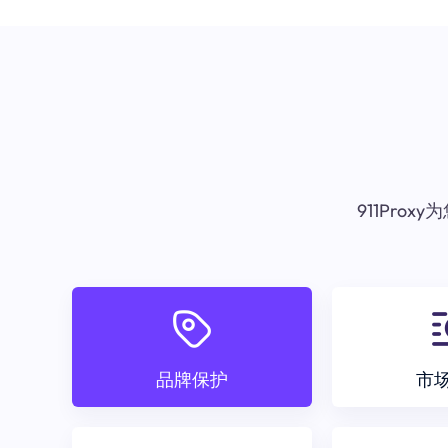
911Pr
品牌保护
市