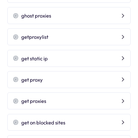
ghost proxies
getproxylist
get static ip
get proxy
get proxies
get on blocked sites