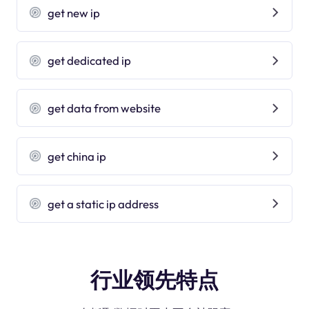
get new ip
get dedicated ip
get data from website
get china ip
get a static ip address
行业领先特点