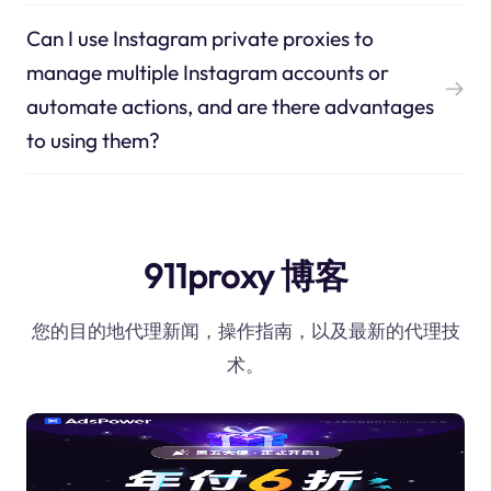
Can I use Instagram private proxies to
manage multiple Instagram accounts or
automate actions, and are there advantages
to using them?
911proxy 博客
您的目的地代理新闻，操作指南，以及最新的代理技
术。