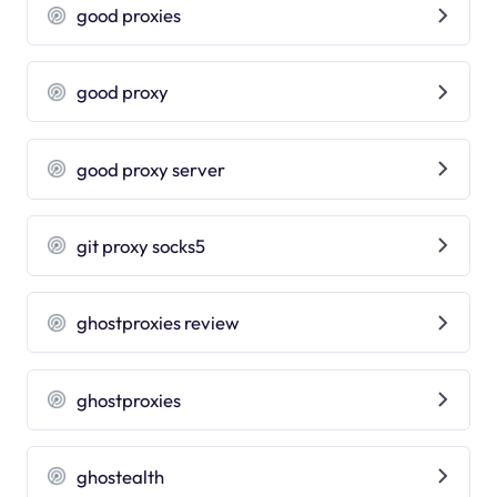
good proxies
good proxy
good proxy server
git proxy socks5
ghostproxies review
ghostproxies
ghostealth