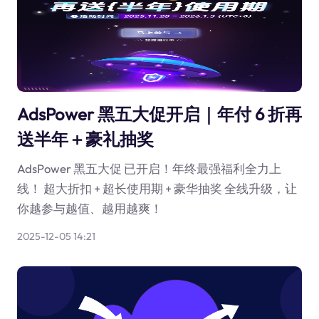
AdsPower 黑五大促开启｜年付 6 折再
送半年＋豪礼抽奖
AdsPower 黑五大促 已开启！年终最强福利全力上
线！ 超大折扣 + 超长使用期 + 豪华抽奖 全线升级，让
你越参与越值、越用越爽！
2025-12-05 14:21