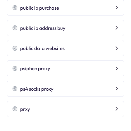
public ip purchase
public ip address buy
public data websites
psiphon proxy
ps4 socks proxy
prxy