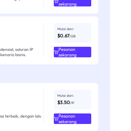
sekarang
Mulai dari:
$0.67
/GB
Pesanan
ensial, saluran IP
enario bisnis.
sekarang
Mulai dari:
$3.50
/IP
Pesanan
as terbaik, dengan lalu
sekarang