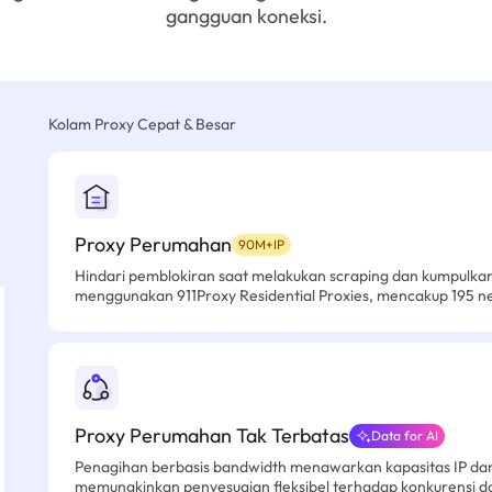
gangguan koneksi.
Kolam Proxy Cepat & Besar
Proxy Perumahan
90M+IP
Hindari pemblokiran saat melakukan scraping dan kumpulk
menggunakan 911Proxy Residential Proxies, mencakup 195 n
Proxy Perumahan Tak Terbatas
Data for AI
Penagihan berbasis bandwidth menawarkan kapasitas IP dan l
memungkinkan penyesuaian fleksibel terhadap konkurensi d