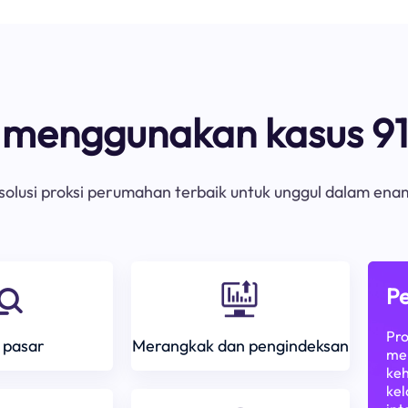
s menggunakan kasus 91
olusi proksi perumahan terbaik untuk unggul dalam ena
Pe
Pro
 pasar
Merangkak dan pengindeksan
mem
keh
kel