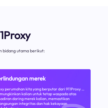
1Proxy
m bidang utama berikut:
rlindungan merek
xy perumahan kita yang berputar dari 911Proxy …
ungkinkan kalian untuk tetap waspada atas
adiran daring merek kalian, memastikan
angsungan integritas dan hak kekayaan