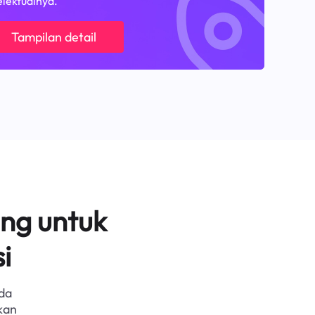
elektualnya.
Tampilan detail
ng untuk
i
da
kan