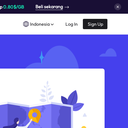
Beli sekarang
up
0.80$/GB
Indonesia
Log In
Sign Up