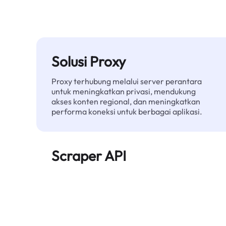
Solusi Proxy
Proxy terhubung melalui server perantara
untuk meningkatkan privasi, mendukung
akses konten regional, dan meningkatkan
performa koneksi untuk berbagai aplikasi.
Scraper API
Mengotomatiskan ekstraksi data web skala
besar dan menyediakan data bersih dan
terstruktur secara andal—tanpa diblokir.