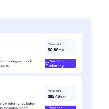
Mulai dari:
$0.80
/GB
Pesanan
an data dengan mudah
egara.
sekarang
Mulai dari:
$85.43
/hari
alu lintas tanpa batas,
Pesanan
an throughput data