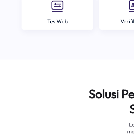
Tes Web
Verif
Solusi 
L
me