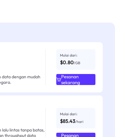
Mulai dari:
$0.80
/GB
Pesanan
an data dengan mudah
egara.
sekarang
Mulai dari:
$85.43
/hari
alu lintas tanpa batas,
Pesanan
an throughput data