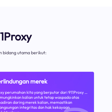
1Proxy
m bidang utama berikut:
rlindungan merek
xy perumahan kita yang berputar dari 911Proxy …
ungkinkan kalian untuk tetap waspada atas
adiran daring merek kalian, memastikan
angsungan integritas dan hak kekayaan