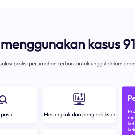
s menggunakan kasus 91
olusi proksi perumahan terbaik untuk unggul dalam ena
Pe
Pro
 pasar
Merangkak dan pengindeksan
mem
keh
kel