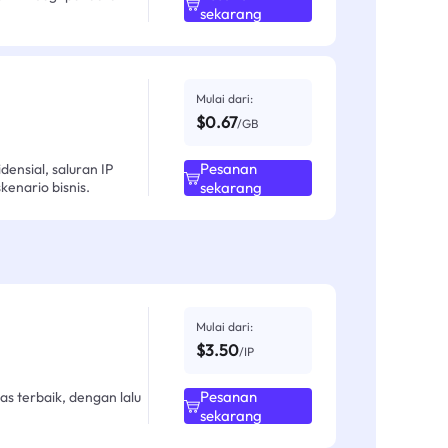
sekarang
Mulai dari:
$0.67
/GB
Pesanan
ensial, saluran IP
enario bisnis.
sekarang
Mulai dari:
$3.50
/IP
Pesanan
as terbaik, dengan lalu
sekarang