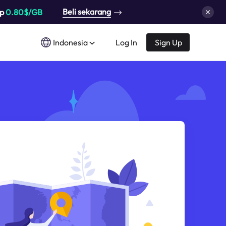
Beli sekarang
up
0.80$/GB
Indonesia
Log In
Sign Up