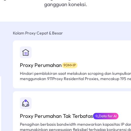
gangguan koneksi.
Kolam Proxy Cepat & Besar
Proxy Perumahan
90M+IP
Hindari pemblokiran saat melakukan scraping dan kumpulk
menggunakan 911Proxy Residential Proxies, mencakup 195 n
Proxy Perumahan Tak Terbatas
Data for AI
Penagihan berbasis bandwidth menawarkan kapasitas IP dan l
memungkinkan penyesuaian fleksibel terhadap konkurensi d