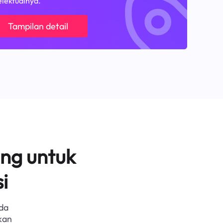
elektualnya.
Tampilan detail
ng untuk
i
da
kan