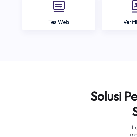
Tes Web
Verif
Solusi 
L
me