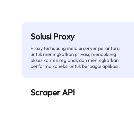
Solusi Proxy
Proxy terhubung melalui server perantara
untuk meningkatkan privasi, mendukung
akses konten regional, dan meningkatkan
performa koneksi untuk berbagai aplikasi.
Scraper API
Mengotomatiskan ekstraksi data web skala
besar dan menyediakan data bersih dan
terstruktur secara andal—tanpa diblokir.