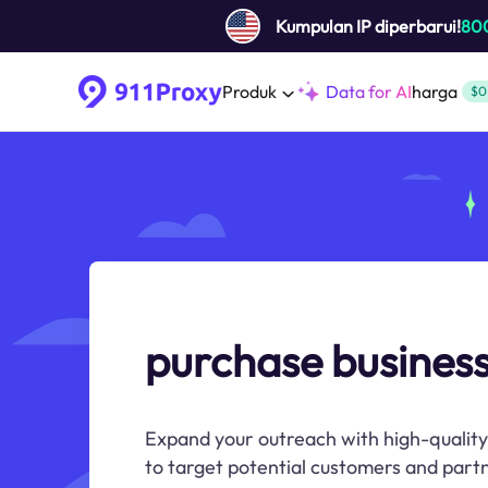
Kumpulan IP diperbarui!
80
Produk
Data for AI
harga
$0
purchase business 
Expand your outreach with high-quality 
to target potential customers and part